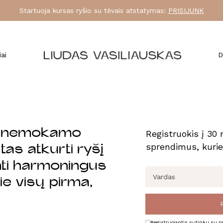
Startuoja kursas ryšio su tėvais atstatymas:
PRISIJUNK
iai
D
uo nemokamo
Registruokis į 30 
sprendimus, kurie,
tas atkurti ryšį
imti harmoningus
e visų pirma,
Registruojantis sutinku su
p